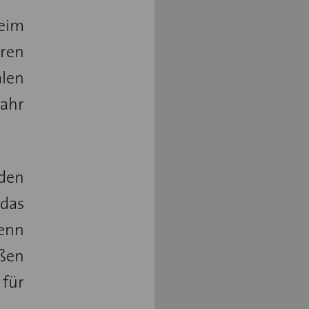
eim
ren
alen
Jahr
nden
 das
Denn
ßen
 für