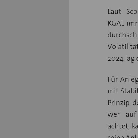
Laut Sco
KGAL imm
durchschn
Volatilit
2024 lag 
Für Anleg
mit Stabi
Prinzip 
wer auf 
achtet, 