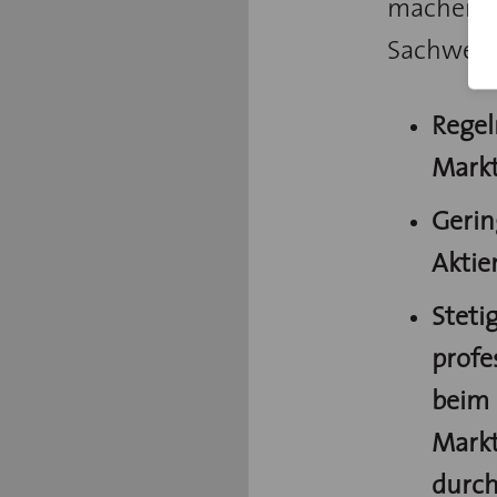
machen
Sachwert
Rege
Markt
Gerin
Aktie
Stet
profe
beim
Markt
durch